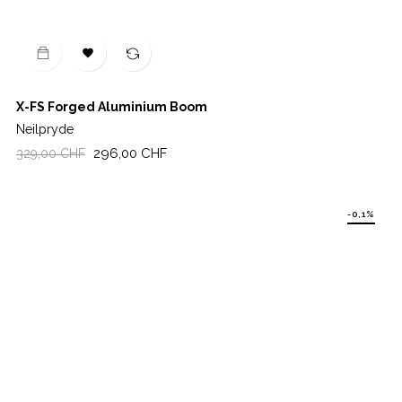

X-FS Forged Aluminium Boom
Neilpryde
Regulärer
Preis
296,00 CHF
329,00 CHF
Preis
-0,1%