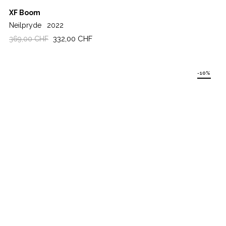
XF Boom
Neilpryde
2022
Regulärer
Preis
332,00 CHF
369,00 CHF
Preis
-10%