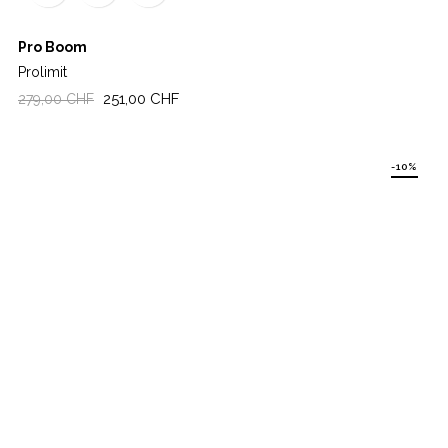
Pro Boom
Prolimit
Regulärer
Preis
251,00 CHF
279,00 CHF
Preis
-10%