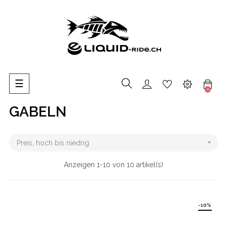
Umschalten
☰
0
der
Navigation
GABELN

Preis, hoch bis niedrig
Anzeigen 1-10 von 10 artikel(s)
-10%