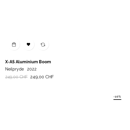

X-AS Aluminium Boom
Neilpryde
2022
Regulärer
Preis
249,00 CHF
249,00 CHF
Preis
-10%