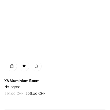

XA Aluminium Boom
Neilpryde
Regulärer
Preis
206,00 CHF
229,00 CHF
Preis