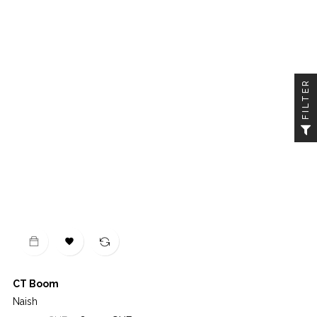
FILTER

CT Boom
Naish