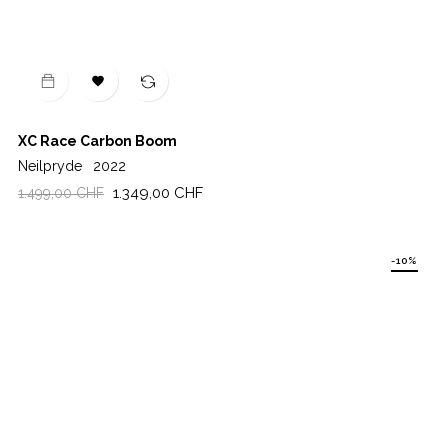

XC Race Carbon Boom
Neilpryde
2022
Regulärer
Preis
1.349,00 CHF
1.499,00 CHF
Preis
-10%