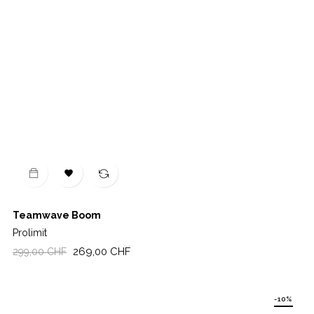

Teamwave Boom
Prolimit
Regulärer
Preis
269,00 CHF
299,00 CHF
Preis
-10%