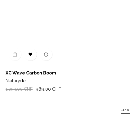

XC Wave Carbon Boom
Neilpryde
Regulärer
Preis
989,00 CHF
1.099,00 CHF
Preis
-10%